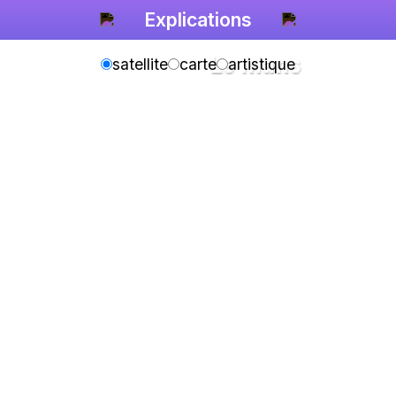
Explications
Le Mans
satellite
carte
artistique