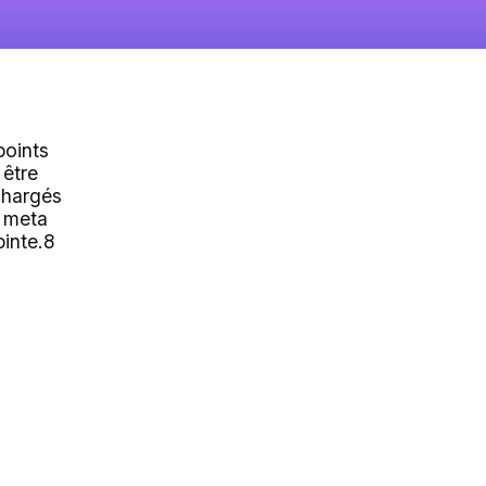
points
 être
chargés
 meta
pinte.8