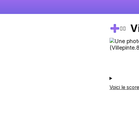
V
🚴‍♂️
Voici le scor