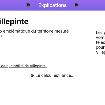
Explications
illepinte
Les 
vont
télé
pour
Ville
e de cyclabilité de
Villepinte
.
⚙️ Le calcul est lancé...