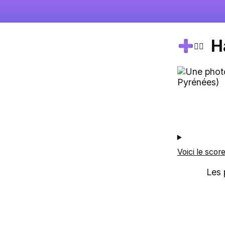
H
🚴‍♀️
Voici le scor
Les 