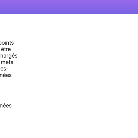
points
 être
chargés
 meta
es-
nées
énées