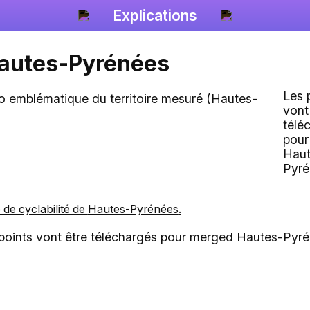
Explications
autes-Pyrénées
Les 
vont
télé
pour
Haut
Pyré
e de cyclabilité de
Hautes-Pyrénées
.
points vont être téléchargés pour merged Hautes-Pyr