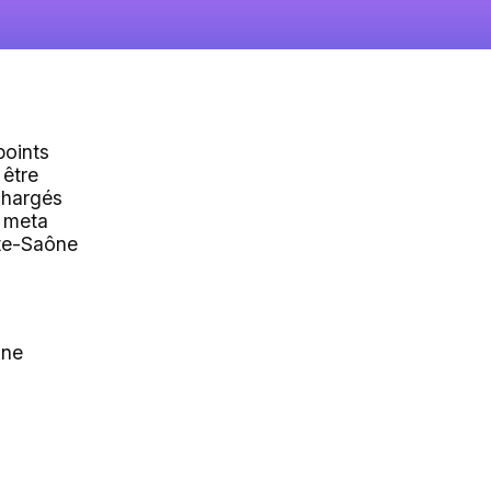
points
 être
chargés
 meta
te-Saône
ône