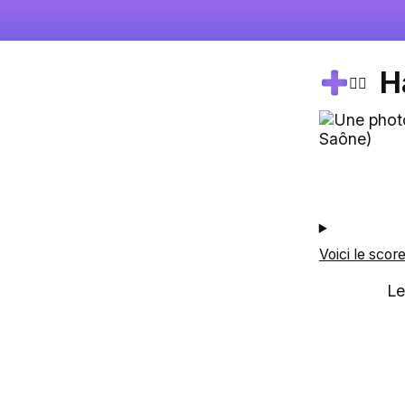
H
🚴‍♂️
Voici le scor
Le