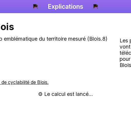
Explications
lois
Les 
vont
télé
pour
Bloi
e de cyclabilité de
Blois
.
⚙️ Le calcul est lancé...