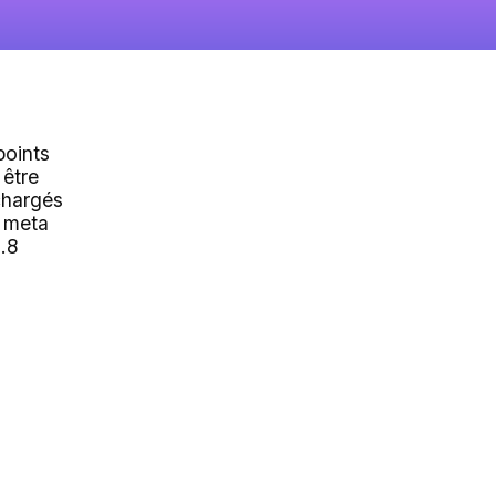
points
 être
chargés
 meta
s.8