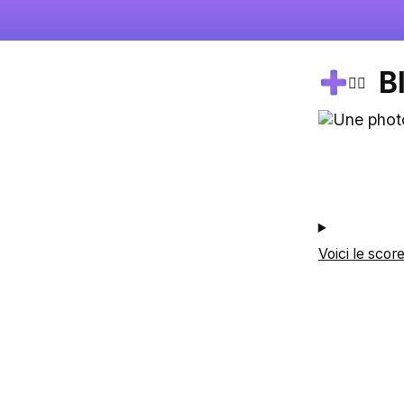
B
🚴‍♀️
Voici le scor