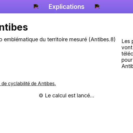
Explications
ntibes
Les 
vont
télé
pour
Anti
e de cyclabilité de
Antibes
.
⚙️ Le calcul est lancé...