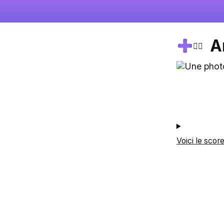
A
🚴‍♂️
Voici le scor