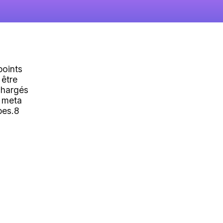
points
 être
chargés
 meta
bes.8